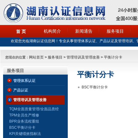
机构简介
新闻通告
服务项目
首 页
欢迎您光临湖南认证信息网！专业从事管理体系认证、产品认证及管理培训、
网站首页
>
服务项目
>
管理培训及管理改善
>
平衡计分卡
您现在的位置：
服务项目
平衡计分卡
管理体系认证
BSC平衡计分卡
产品认证
管理培训及管理改善
TQM全面质量管理/全面品质经
营
TPM全员生产维修
BPR业务流程重组
BSC平衡计分卡
KPI关键绩效指标法