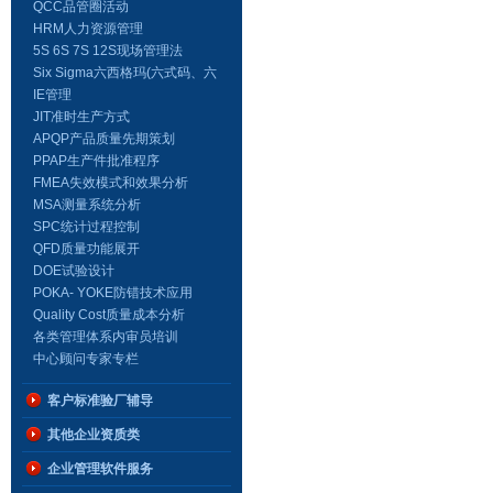
QCC品管圈活动
HRM人力资源管理
5S 6S 7S 12S现场管理法
Six Sigma六西格玛(六式码、六
标准差、6σ、6Sigma)
IE管理
JIT准时生产方式
APQP产品质量先期策划
PPAP生产件批准程序
FMEA失效模式和效果分析
MSA测量系统分析
SPC统计过程控制
QFD质量功能展开
DOE试验设计
POKA- YOKE防错技术应用
Quality Cost质量成本分析
各类管理体系内审员培训
中心顾问专家专栏
客户标准验厂辅导
其他企业资质类
企业管理软件服务