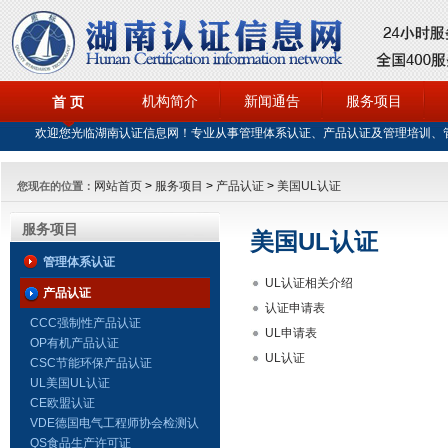
机构简介
新闻通告
服务项目
首 页
欢迎您光临湖南认证信息网！专业从事管理体系认证、产品认证及管理培训、
网站首页
>
服务项目
>
产品认证
>
美国UL认证
您现在的位置：
服务项目
美国UL认证
管理体系认证
UL认证相关介绍
产品认证
认证申请表
CCC强制性产品认证
UL申请表
OP有机产品认证
UL认证
CSC节能环保产品认证
UL美国UL认证
CE欧盟认证
VDE德国电气工程师协会检测认
证
QS食品生产许可证