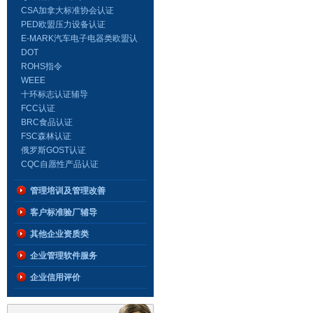
CSA加拿大标准协会认证
PED欧盟压力设备认证
E-MARK汽车电子电器类欧盟认
证
DOT
ROHS指令
WEEE
十环标志认证辅导
FCC认证
BRC食品认证
FSC森林认证
俄罗斯GOST认证
CQC自愿性产品认证
管理培训及管理改善
客户标准验厂辅导
其他企业资质类
企业管理软件服务
企业信用评价