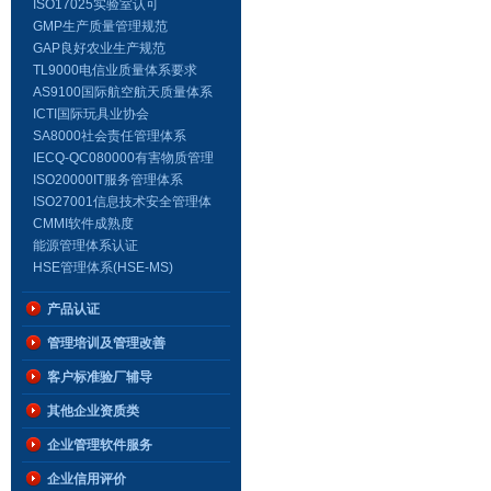
体系认证
ISO17025实验室认可
GMP生产质量管理规范
GAP良好农业生产规范
TL9000电信业质量体系要求
AS9100国际航空航天质量体系
标准
ICTI国际玩具业协会
SA8000社会责任管理体系
IECQ-QC080000有害物质管理
标准
ISO20000IT服务管理体系
ISO27001信息技术安全管理体
系
CMMI软件成熟度
能源管理体系认证
HSE管理体系(HSE-MS)
产品认证
管理培训及管理改善
客户标准验厂辅导
其他企业资质类
企业管理软件服务
企业信用评价