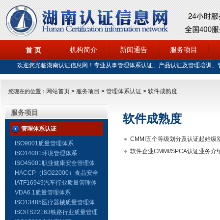
机构简介
新闻通告
服务项目
首 页
欢迎您光临湖南认证信息网！专业从事管理体系认证、产品认证及管理培训、
网站首页
>
服务项目
>
管理体系认证
>
软件成熟度
您现在的位置：
服务项目
软件成熟度
管理体系认证
CMMI五个等级划分及认证起始级
ISO9001质量管理体系
软件企业CMMI/SPCA认证业务介
ISO14001环境管理体系
ISO45001职业健康安全管理体
系
HACCP（ISO22000）食品安全
管理体系
IATF16949汽车行业质量管理体
系
VDA6.1质量管理体系
ISO13485医疗器械质量管理体
系
ISO\TS22163铁路行业质量管理