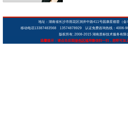
地址：湖南省长沙市雨花区洞井中路411号园康星都荟（金丰城市广场
移动电话13387483568 13574878929 认证免费咨询热线：4006-9
版权所有; 2008-2015 湖南质标技术服务有
温馨提示：请点击后面
绿色区域
用微信扫一扫，您即可加