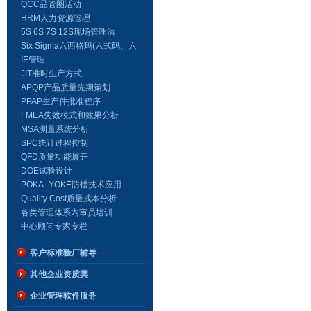
QCC品管圈活动
HRM人力资源管理
5S 6S 7S 12S现场管理法
Six Sigma六西格玛(六式码、六
标准差、6σ、6Sigma)
IE管理
JIT准时生产方式
APQP产品质量先期策划
PPAP生产件批准程序
FMEA失效模式和效果分析
MSA测量系统分析
SPC统计过程控制
QFD质量功能展开
DOE试验设计
POKA- YOKE防错技术应用
Quality Cost质量成本分析
各类管理体系内审员培训
中心顾问专家专栏
客户标准验厂辅导
其他企业资质类
企业管理软件服务