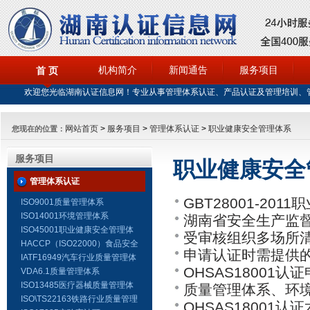
机构简介
新闻通告
服务项目
首 页
欢迎您光临湖南认证信息网！专业从事管理体系认证、产品认证及管理培训、
网站首页
>
服务项目
>
管理体系认证
>
职业健康安全管理体系
您现在的位置：
服务项目
职业健康安全
管理体系认证
GBT28001-20
ISO9001质量管理体系
ISO14001环境管理体系
湖南省安全生产监
载）
ISO45001职业健康安全管理体
受审核组织多场所清单
竹、危险化学品和有
系
HACCP（ISO22000）食品安全
申请认证时需提供的
管理体系
IATF16949汽车行业质量管理体
实施细则(试行)》
OHSAS18001认
系
VDA6.1质量管理体系
ISO13485医疗器械质量管理体
质量管理体系、环
系
ISO\TS22163铁路行业质量管理
OHSAS18001认