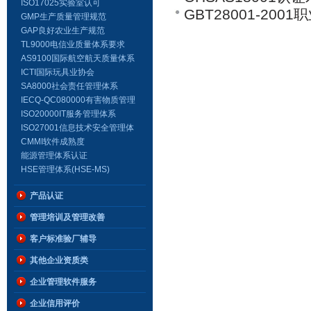
员招生简章
体系认证
ISO17025实验室认可
GBT28001-20
GMP生产质量管理规范
GAP良好农业生产规范
TL9000电信业质量体系要求
AS9100国际航空航天质量体系
标准
ICTI国际玩具业协会
SA8000社会责任管理体系
IECQ-QC080000有害物质管理
标准
ISO20000IT服务管理体系
ISO27001信息技术安全管理体
系
CMMI软件成熟度
能源管理体系认证
HSE管理体系(HSE-MS)
产品认证
管理培训及管理改善
客户标准验厂辅导
其他企业资质类
企业管理软件服务
企业信用评价