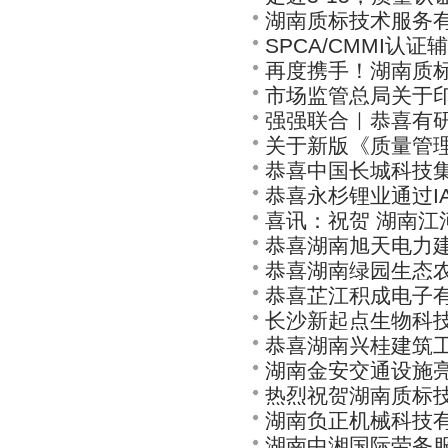
湖南质标技术服务有
SPCA/CMMI认
再度携手！湖南质
市场监管总局关于印
强强联合｜恭喜有研
—2030年）》的通
关于新版《质量管
理体系、ISO140
恭喜中国长城科技
IATF16949汽
恭喜永杉锂业通过IA
系、业务连续性管
喜讯：祝贺 湖南江河
恭喜湖南旭天电力建设
成熟度、CRCC信
恭喜湖南绿园生态
环境、ISO4500
恭喜芷江积成电子有限
能力认证
长沙新起点生物科技有
认证
恭喜湖南兴桂建筑工
认证
湖南金安交通设施亮
三体系再认证
热烈祝贺湖南质标技
证，社会责任，售
湖南负正机械科技有限
重信用企业”
湖南中湘国际劳务服务