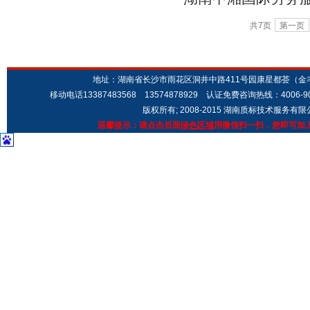
认证
系认证
共7页
第一页
地址：湖南省长沙市雨花区洞井中路411号园康星都荟（金丰城市广场
移动电话13387483568 13574878929 认证免费咨询热线：4006-9
版权所有; 2008-2015 湖南质标技术服务有
温馨提示：请点击后面
绿色区域
用微信扫一扫，您即可加