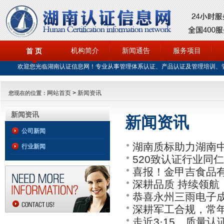
机构简介
新闻通告
服务项目
首 页
欢迎您光临湖南认证信息网！专业从事管理体系认证、产品认证及管理培训、
网站首页
>
新闻资讯
您现在的位置：
新闻资讯
新闻资讯
公司新闻
湖南质标助力湖南中
行业新闻
520致认证行业同
产业升级
喜报！金甲吉食品
深耕品质 持续领航
恭喜永州三雨电子成
深耕军工合规，常年
走近3·15，质量