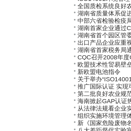
OHSAS18001
全国质检系统良好农
班今日开班
湖南省质量体系促
中部六省检验检疫
位技能培训
湖南首家企业通过C
湖南省首个园区管委
出口产品企业应重
湖南省首家税务局通过
CQC召开2008年
欧盟技术性贸易壁
新欧盟电池指令
关于举办“ISO14
推广国际认证 实现
内审员”培训班的通
第二批良好农业规
海南掀起GAP认证
从法律法规看企业实
组织实施环境管理
新《国家危险废物名
八大差距督促实验