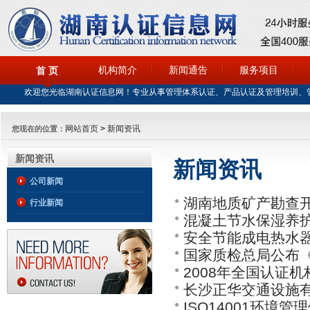
机构简介
新闻通告
服务项目
首 页
欢迎您光临湖南认证信息网！专业从事管理体系认证、产品认证及管理培训、
网站首页
>
新闻资讯
您现在的位置：
新闻资讯
新闻资讯
公司新闻
湖南地质矿产勘查
行业新闻
混凝土节水保湿养
总公司与湖南省勘
安全节能成电热水
ISO9001认证
ISO9001,ISO14
国家质检总局公布《
2008年全国认证
长沙正华交通设施有
ISO14001环境