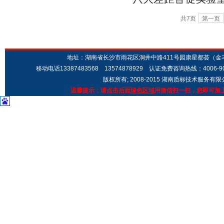
共7页
第一页
地址：湖南省长沙市雨花区洞井中路411号园康星都荟（金丰城市广场
移动电话13387483568 13574878929 认证免费咨询热线：4006-9
版权所有; 2008-2015 湖南质标技术服务有
温馨提示：请点击后面
绿色区域
用微信扫一扫，您即可加