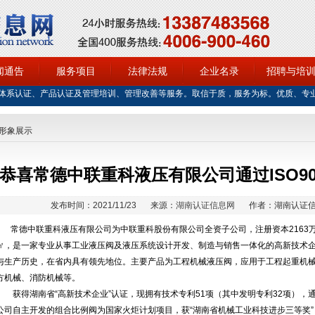
闻通告
服务项目
法律法规
企业名录
招聘与培
体系认证、产品认证及管理培训、管理改善等服务。取信于质，服务为标。优质、专
形象展示
恭喜常德中联重科液压有限公司通过ISO9
发布时间：2021/11/23
来源：
湖南认证信息网
作者：湖南认证
常德中联重科液压有限公司为中联重科股份有限公司全资子公司，注册资本2163万元，
㎡，是一家专业从事工业液压阀及液压系统设计开发、制造与销售一体化的高新技术企
与生产历史，在省内具有领先地位。主要产品为工程机械液压阀，应用于工程起重机
方机械、消防机械等。
获得湖南省“高新技术企业”认证，现拥有技术专利51项（其中发明专利32项），通过了 
公司自主开发的组合比例阀为国家火炬计划项目，获“湖南省机械工业科技进步三等奖