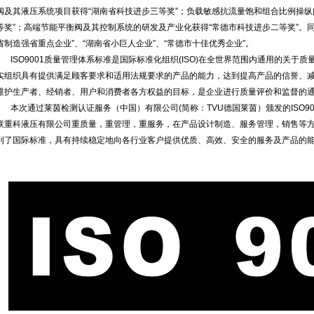
阀及其液压系统项目获得“湖南省科技进步三等奖”；负载敏感抗流量饱和组合比例操纵
等奖”；高端节能平衡阀及其控制系统的研发及产业化获得“常德市科技进步二等奖”。
省制造强省重点企业”、“湖南省小巨人企业”、“常德市十佳优秀企业”。
ISO9001质量管理体系标准是国际标准化组织(ISO)在全世界范围内通用的关于
实组织具有提供满足顾客要求和适用法规要求的产品的能力，达到提高产品的信誉、
维护生产者、经销者、用户和消费者各方权益的目标，是企业进行质量评价和监督的
本次通过莱茵检测认证服务（中国）有限公司(简称：TVU德国莱茵）颁发的ISO9
联重科液压有限公司重质量，重管理，重服务，在产品设计制造、服务管理，销售等
到了国际标准，具有持续稳定地向各行业客户提供优质、高效、安全的服务及产品的