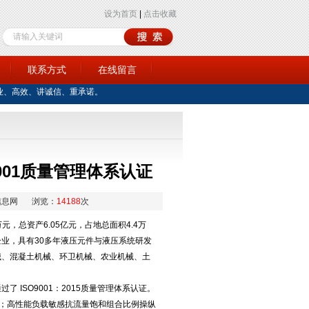
设为首页
|
点击收藏
训
联系方式
在线留言
业、高效、讲诚信、重承诺。
001质量管理体系认证
信息网
浏览：
14188
次
总资产6.05亿元，占地总面积4.4万
业，具有30多年液压元件与液压系统研发
械、混凝土机械、环卫机械、农业机械、土
ISO9001：2015质量管理体系认证。
”；高性能负载敏感抗流量饱和组合比例操纵