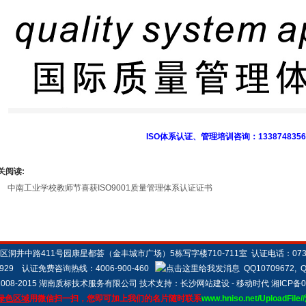
ISO体系认证、管理培训咨询：1338748356
关阅读:
中南工业学校教师节喜获ISO9001质量管理体系认证证书
井中路411号园康星都荟（金丰城市广场）5栋写字楼710-711室 认证电话：0731-857
78929 认证免费咨询热线：4006-900-460
QQ10709672, Q
2008-2015 湖南质标技术服务有限公司 技术支持：
长沙网站建设
- 移动时代
湘ICP备0
绿色区域
用微信扫一扫，您即可加上我们的名片随时联系
www.hniso.net/UploadF