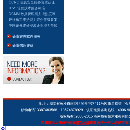
级
CCRC 信息安全服务资质认证
证书
ITSS 信息技术服务标准
DCMM 数据管理能力成熟度等
级证书
设计施工维护能力评介等级备案
证书（安防证书）
中国设备维修安装企业能力等级
证书
企业管理软件服务
企业信用评价
地址：湖南省长沙市雨花区洞井中路411号园康星都荟（金丰城市广场
移动电话13387483568 13574878929 认证免费咨询热线：4006-9
版权所有; 2008-2015 湖南质标技术服务有
温馨提示：请点击后面
绿色区域
用微信扫一扫，您即可加