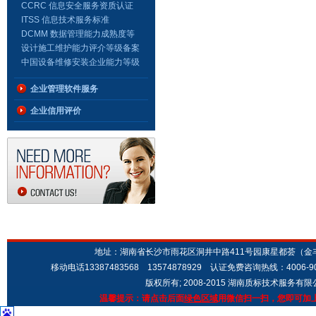
级
CCRC 信息安全服务资质认证
证书
ITSS 信息技术服务标准
DCMM 数据管理能力成熟度等
级证书
设计施工维护能力评介等级备案
证书（安防证书）
中国设备维修安装企业能力等级
证书
企业管理软件服务
企业信用评价
地址：湖南省长沙市雨花区洞井中路411号园康星都荟（金丰城市广场
移动电话13387483568 13574878929 认证免费咨询热线：4006-9
版权所有; 2008-2015 湖南质标技术服务有
温馨提示：请点击后面
绿色区域
用微信扫一扫，您即可加