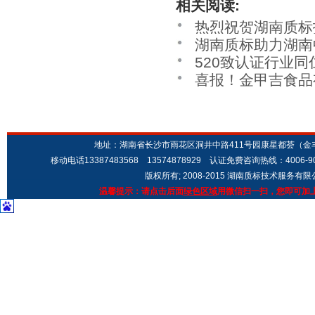
相关阅读:
热烈祝贺湖南质标
湖南质标助力湖南
企业”
520致认证行业同
级
喜报！金甲吉食品
地址：湖南省长沙市雨花区洞井中路411号园康星都荟（金丰城市广场
移动电话13387483568 13574878929 认证免费咨询热线：4006-9
版权所有; 2008-2015 湖南质标技术服务有
温馨提示：请点击后面
绿色区域
用微信扫一扫，您即可加